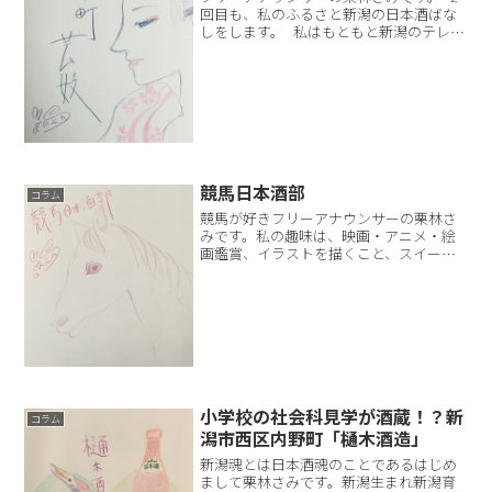
回目も、私のふるさと新潟の日本酒ばな
しをします。 私はもともと新潟のテレビ
局の局アナでした。アナウンサーといえ
ども会社員でしたから、新入社員の時は
先輩から社会人としてのルールやマナー
を叩き込まれました。...
競馬日本酒部
コラム
競馬が好きフリーアナウンサーの栗林さ
みです。私の趣味は、映画・アニメ・絵
画鑑賞、イラストを描くこと、スイーツ
巡りなどいろいろとあるんですが、中で
も競馬が好きなんです。競馬をはじめた
のは仕事がきっかけで２０１２年なんで
すが、最初は何も分からな...
小学校の社会科見学が酒蔵！？新
コラム
潟市西区内野町「樋木酒造」
新潟魂とは日本酒魂のことであるはじめ
まして栗林さみです。新潟生まれ新潟育