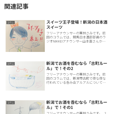
関連記事
スイーツ王子登場！新潟の日本酒
コラム
スイーツ
フリーアナウンサーの栗林さみです。前
回のコラムでは、競馬日本酒部部員のラ
ジオNIKKEIアナウンサー山本直さんから
新潟競馬場オリジナル日本酒をもらった
お話をしました。今回は競馬日本酒部部
員ではない競馬関係者の方から日本酒関
連のおみやげをいた...
新潟でお酒を呑むなら「古町ルー
コラム
ル」で！その2
フリーアナウンサーの栗林さみです。前
回のコラムでは、新潟市古町で夜な夜な
行われている呑み会アルアルについてお
話しました。それを私はこのコラムでは
「古町ルール」と呼ぶことにしました。
みんな知ってる？意外と知らない？今回
は、そんな古町ルールの...
新潟でお酒を呑むなら「古町ルー
コラム
ル」で！そ​の1
フリーアナウンサーの栗林さみです。 2