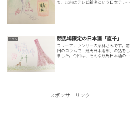
ち。以前はテレビ新潟という日本テレビ
系列で局アナをしていました。フリーア
ナウンサーになってからはホリプロとい
う芸能事務所に所属して東京へ。今は新
潟に帰ることはあまりない...
競馬場限定の日本酒「直千」
コラム
フリーアナウンサーの栗林さみです。前
回のコラムで「競馬日本酒部」の話をし
ました。今回は、そんな競馬日本酒の活
動の中で知った、日本酒ばなしをしたい
と思います。 日本酒の交換 競馬の実況
をしているラジオNIKKEIのアナウンサ
ー、山本直(やまも...
スポンサーリンク