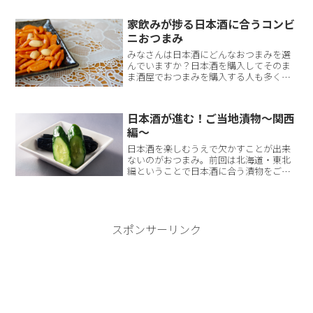
むスタイルが定着しつつあるのか、その
理由について説明していきたいと思いま
家飲みが捗る日本酒に合うコンビ
す。なぜワングラスで日本...
ニおつまみ
みなさんは日本酒にどんなおつまみを選
んでいますか？日本酒を購入してそのま
ま酒屋でおつまみを購入する人も多くい
ます。しかし、最近ではコンビニで日本
酒を購入しおつまみもそのまま買って帰
るという家飲みスタイルが定着してきま
日本酒が進む！ご当地漬物～関西
した。そこで今回は、日本...
編～
日本酒を楽しむうえで欠かすことが出来
ないのがおつまみ。前回は北海道・東北
編ということで日本酒に合う漬物をご紹
介しましたが、今回は関西編ということ
でまたおすすめの美味しい漬物をピック
アップしてみました。京都 千枚漬け千
枚漬けは直径20㎝程の聖...
スポンサーリンク