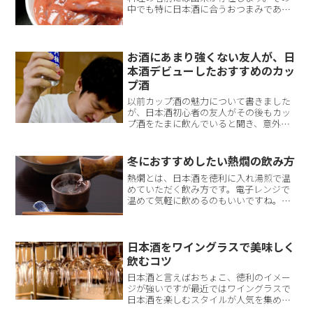
中でも特に日本酒に合うおつまみである
「なめろう」「酒盗」「ままかり」の由
来などは面白いものが多いです。そこで
今回はそれらの酒の肴の由来を紹介した
いと思います。アジと味噌...
お酒にあまり強くない友人が、日
本酒デビューしたおすすめのカッ
プ酒
以前カップ酒の魅力について書きました
が、日本酒初心者の友人がその後もカッ
プ酒をたまに飲んでいると聞き、意外と
お酒に強くない人でも飲めるものなんだ
と思ったことがあります。その友人はお
酒に強くないのでカップ酒やパック酒１
冬におすすめしたい熱燗の飲み方
本ががたまに飲む分にはち...
熱燗とは、日本酒を徳利に入れ湯煎で温
めていただく飲み方です。電子レンジで
温めて気軽に飲めるのもいいですね。冬
の寒い時期に飲む熱燗は、寒い冬にぴっ
たりです。今回は、そんな時期におすす
めのおいしい熱燗の飲み方を紹介したい
と思います。優しい味わい...
日本酒をワイングラスで美味しく
飲むコツ
日本酒と言えばおちょこ、徳利のイメー
ジが強いですが最近ではワイングラスで
日本酒を楽しむスタイルが人気を集めて
います。なぜ日本酒をワイングラスで飲