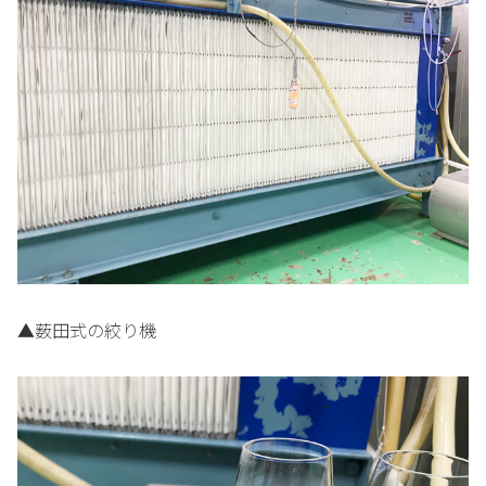
▲薮田式の絞り機