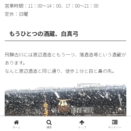
営業時間：11：00～14：00、17：00～21：00
定休：日曜
もうひとつの酒蔵、白真弓
飛騨古川には渡辺酒造ともう一つ、蒲酒造場という酒蔵が
あります。
なんと渡辺酒造と同じ通り、徒歩１分と目と鼻の先。
ホーム
検索
トップ
サイドバー