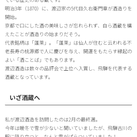
明治3年（1870）に、渡辺家の5代目久右衛門章が酒造りを
開始。
京都で口にした酒の美味しさが忘れられず、自ら酒蔵を構
えたことが酒造りの始まりだそう。
代表銘柄は「蓬莱」。「蓬莱」は仙人が住むと云われる不
老長寿の桃源郷で人に慶びを与え、開運をもたらす縁起の
よい「酒ことば」でもあります。
渡辺酒造は数々の品評会で上位へ入賞し、飛騨を代表する
酒蔵となっています。
いざ酒蔵へ
私が渡辺酒造を訪問したのは2月の最終週。
今年は暖冬で雪が少ないと聞いていましたが、飛騨古川の
駅に降り立つと、なんと雪がぱらついていました！