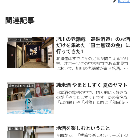
jpsake
関連記事
旭川の老舗蔵「高砂酒造」のお酒
イベントレポート
だけを集めた「国士無双の会」に
行ってきた1
北海道はすでに冬の足音が聞こえる10月
末。オホーツクの中核都市である北見市
において、旭川の老舗蔵が造る銘酒、
「国士無双」を囲む会が行われました。
高砂酒造の営業部係長にして唎酒師でも
ある執行雅顕さんも交えて、同蔵の日本
純米酒 やまとしずく 夏のヤマト
季節で味わう日本酒
酒が好きな人たちが集まり...
日本酒の銘柄の中で、個人的に大好きな
のが「やまとしずく」です。あの有名な
「出羽鶴」や「刈穂」と同じ「秋田清酒
株式会社」が造っている日本酒なのです
が、その二つとはちょっと違うテイスト
を持っています。そして今回、【季節で
味わう日本酒】シリーズ3...
地酒を楽しむということ
日本酒談義
今回から、「季節で楽しむシリーズ」の