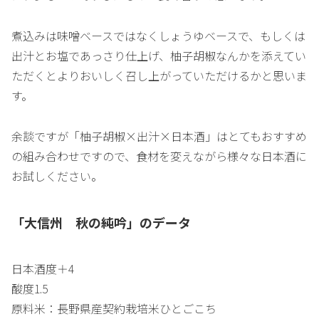
煮込みは味噌ベースではなくしょうゆベースで、もしくは
出汁とお塩であっさり仕上げ、柚子胡椒なんかを添えてい
ただくとよりおいしく召し上がっていただけるかと思いま
す。
余談ですが「柚子胡椒×出汁×日本酒」はとてもおすすめ
の組み合わせですので、食材を変えながら様々な日本酒に
お試しください。
「大信州 秋の純吟」のデータ
日本酒度＋4
酸度1.5
原料米：長野県産契約栽培米ひとごこち