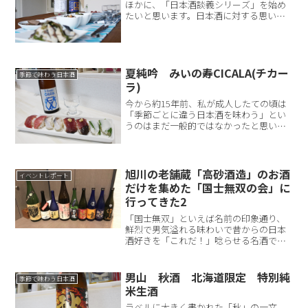
ほかに、「日本酒談義シリーズ」を始め
たいと思います。日本酒に対する思いや
こだわりは人それぞれあり、それは各個
人にとってはとても大切なものです。日
本酒だけではなく、アルコール類は「流
儀」や「知識」を尊重され...
夏純吟 みいの寿CICALA(チカー
季節で味わう日本酒
ラ)
今から約15年前、私が成人したての頃は
「季節ごとに違う日本酒を味わう」とい
うのはまだ一般的ではなかったと思いま
す。ところがここ数年で、夏には発泡、
秋にはひやおろし等、同じ銘柄でも季節
ごとに全く異なる味わいを楽しめるよう
になってきました。今回...
旭川の老舗蔵「高砂酒造」のお酒
イベントレポート
だけを集めた「国士無双の会」に
行ってきた2
「国士無双」といえば名前の印象通り、
鮮烈で男気溢れる味わいで昔からの日本
酒好きを「これだ！」唸らせる名酒で
す。大雪山の雄姿を思わせる香りの幅、
北海道の冬の空気のようなクリアな酒
質、力強さの後に来る優しさは雑味のな
男山 秋酒 北海道限定 特別純
季節で味わう日本酒
さと米のうまさが成せる技。口...
米生酒
ラベルに大きく書かれた「秋」の一文