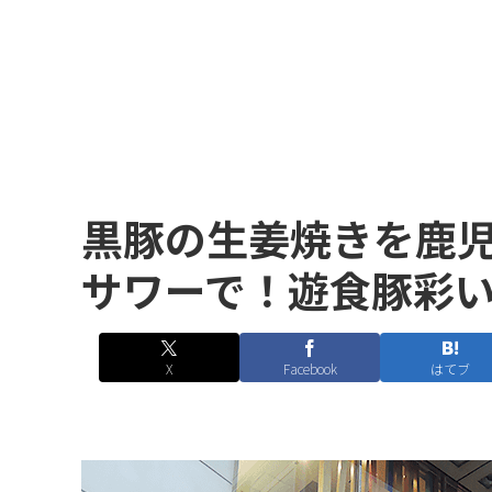
黒豚の生姜焼きを鹿
サワーで！遊食豚彩
X
Facebook
はてブ