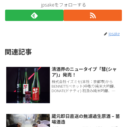
jpsakeをフォローする
jpsake
関連記事
清酒界のニュータイプ「彗(シャ
ア)」発売！
株式会社イズミセ(本社：京都市)から
BENNETT(ベネット)中取り純米大吟醸、
DONATI(ドナティ) 初汲み純米吟醸、
HALLEY(ハレー) 直汲み純米の3銘柄が新
しく発売されます。清酒界でひときわ輝
く存在となれるよう、実在する彗星をも...
蔵元即日直送の無濾過生原酒 – 苗
場酒造