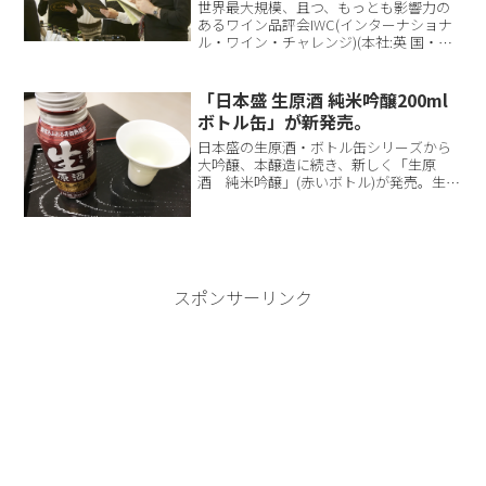
施
世界最大規模、且つ、もっとも影響力の
あるワイン品評会IWC(インターナショナ
ル・ワイン・チャレンジ)(本社:英 国・ロ
ンドン、 マネージング・ディレクター:ア
ンドリュー・リード)の「SAKE部門」審査
会が、2016年5月16...
「日本盛 生原酒 純米吟醸200ml
ボトル缶」が新発売。
日本盛の生原酒・ボトル缶シリーズから
大吟醸、本醸造に続き、新しく「生原
酒 純米吟醸」(赤いボトル)が発売。生酒
専用充填設備（高性能濾過、無菌充填）
で製造し品質の安定化を行うとともに、
品質保持性の高いボトル缶で提供する事
で、長期間の常温保管を...
スポンサーリンク