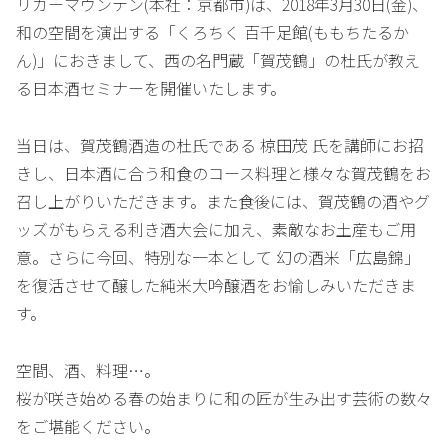
リカーマウンテン(本社：京都市)は、2018年3月30日(金)、
和の空間を演出する「くろちく 百千足館(ももちたるか
ん)」におきまして、西の名門蔵「賀茂鶴」の杜氏が教え
る日本酒セミナーを開催いたします。
当日は、賀茂鶴酒造の杜氏である 椋田茂 氏を講師にお招
きし、日本酒に合う和食のコース料理と様々な賀茂鶴をお
召し上がりいただきます。また食後には、賀茂鶴の酒やグ
ッズがもらえる利き酒大会に加え、素敵なお土産もご用
意。さらに今回、特別な一本として 幻の酒米「広島錦」
を復活させて醸した純米大吟醸酒をお愉しみいただきま
す。
空間、酒、料理…。
桜が咲き始める春の始まりに和の匠が生み出す芸術の数々
をご堪能ください。