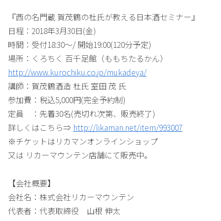
『西の名門蔵 賀茂鶴の杜氏が教える日本酒セミナー』
日程：2018年3月30日(金)
時間：受付18:30～/ 開始19:00(120分予定)
場所：くろちく 百千足館（ももちたるかん）
http://www.kurochiku.co.jp/mukadeya/
講師：賀茂鶴酒造 杜氏 室田 茂 氏
参加費：税込5,000円(完全予約制)
定員 ：先着30名(売切れ次第、販売終了)
詳しくはこちら⇒
http://likaman.net/item/993007
※チケットはリカマンオンラインショップ
又は リカーマウンテン店舗にて販売中。
【会社概要】
会社名：株式会社リカーマウンテン
代表者：代表取締役 山根 伸太