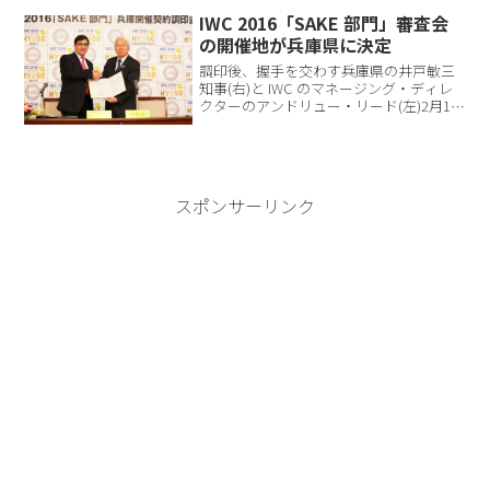
約者限定でお届け。上槽してすぐに検定
IWC 2016「SAKE 部門」審査会
し、その日のに...
の開催地が兵庫県に決定
調印後、握手を交わす兵庫県の井戸敏三
知事(右)と IWC のマネージング・ディレ
クターのアンドリュー・リード(左)2月19
日、兵庫県の井戸敏三知事とインターナ
ショナル・ワイン・チャレンジ(IWC)のマ
ネージング・ディレクタ...
スポンサーリンク