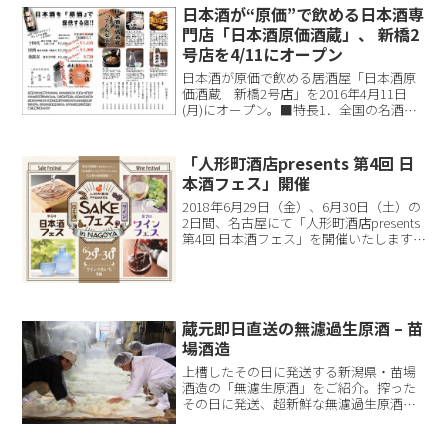
銀座数寄屋橋に誕生する大型商業施設
日本酒が“原価”で飲める日本酒専
『東急プ...
門店「日本酒原価酒蔵」、 新橋2
号店を4/11にオープン
日本酒が原価で飲める居酒屋「日本酒原
価酒蔵 新橋2号店」を2016年4月11日
(月)にオープン。■特長1．全国の名酒が
全て原価で飲める「獺祭」「而今」「十
四代」「飛露喜」「田酒」等のプレミア
銘柄が商品ラインナップの25％を占め、
「人形町酒店presents 第4回 日
全国各地の名...
本酒フェス」開催
2018年6月29日（金）、6月30日（土）の
2日間、名古屋にて「人形町酒店presents
第4回 日本酒フェス」を開催いたします。
東京・有楽町で開催し、大好評の日本酒
フェスが、名古屋で初開催致します。(ワ
インフェスも同時開催となっており...
蔵元即日直送の無濾過生原酒 – 苗
場酒造
上槽したその日に発送する新潟県・苗場
酒造の「無濾生原酒」をご紹介。搾った
その日に発送、超新鮮な無濾過生原酒を
お届け￼蔵人しか飲むことができなかった
槽口搾りたての味を個人・飲食店様へ予