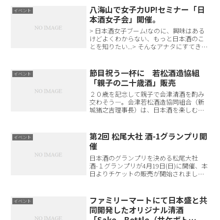
八海山で女子力UP!セミナー「日
イベント
本酒女子会」開催。
> 日本酒女子ブーム!なのに、興味はある
けどよくわからない、もっと日本酒のこ
とを知りたい...> そんなアナタにすてきな
お知らせ。> 新潟の銘酒「八海山」蔵元
さんと『シティリビングWeb』×『リビ
コミュ』のコラボ企画です。> メディア
節目祝う一杯に 若松酒造協組
イベント
で大活...
「親子の二十歳酒」販売
２０歳を記念して親子で会津清酒を酌み
交わそう―。会津若松酒造協同組合（新
城猪之吉理事長）は、日本酒を楽しむ文
化に再び光を当てる新たな取り組み「親
子のかたりざけ」を新年からスタートさ
せる。第１弾は、福島大生のアイデアを
第2回 松尾大社 酒-1グランプリ開
イベント
商品化した「親子の二十歳...
催
日本酒のグランプリを決める松尾大社
酒-１グランプリが4月19日(日)に開催、本
日よりチケットの販売が開始されまし
た。参加者の投票で各部門のグランプリ
が決める大会で、当日は利き酒をしなが
ら様々な日本酒が楽しめるイベントとな
ファミリーマートにて日本盛と共
イベント
っています。参加蔵...
同開発したオリジナル清酒
「Sake Bottle（サケボト