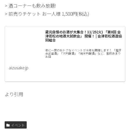
> 酒コーナーも飲み放題!
> 前売りチケット お一人様 1,500円(税込)
蔵元自慢のお酒が大集合！11/25(火) 「第8回 会
津若松の地酒大試飲会」 開催！ | 会津若松酒造協
同組合
年に一度のおトクなイベントが今年も開催します！ 「鑑評
会出品酒」「大吟醸酒」「純米吟醸酒」など、普段あまり
お目
aizusake.jp
より引用
イベント