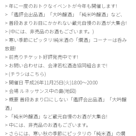
> 年に一度のおトクなイベントが今年も開催します!
> 「鑑評会出品酒」「大吟醸酒」「純米吟醸酒」など、
> 普段あまりお目にかかれない蔵元自慢のお酒が大集合!
> (中には、非売品のお酒もございます。)
> 寒い季節にピッタリ!純米酒の「燗酒」コーナーは呑み
放題!
> 前売りチケット好評発売中です!
> お問い合わせは、会津若松酒造協同組合まで!
> (チラシはこちら)
> 開催日 平成26年11月25日(火)18:00～20:00
> 会場 ルネッサンス中の島(地図)
> 概要 普段あまり口にしない「鑑評会出品酒」「大吟醸
酒」
> 「純米吟醸酒」など蔵元自慢のお酒が大集合!
> 中には、非売品のお酒もございます。
> さらには、寒い秋の季節にピッタリの「純米酒」の燗