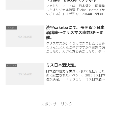
ル）」発売。
ファミリーマートは、日本盛と共同開発
したオリジナル清酒「Sake Bottle（サ
ケボトル）」４種類を、2014年12月30日
に発売する。「本格的な美味しさを、飲
みたい時に、飲みたい量だけ手軽にお楽
しみ頂ける日本酒」をコンセプトに、定
渋谷sakebaにて、モテる♡日本
イベント
番の上...
酒講座～クリスマス直前SP〜開
催。
クリスマスが近くなってきましたね☆み
なさんはどんなご予定ですか？家族で過
ごしたり、大切な方と過ごしたり。デー
トを計画中！なんて方もいるんじゃない
かと思います。デートコースの選択肢の
ひとつに、バーなんていかがでしょう。
ミス日本酒決定。
イベント
ちょっとハードルが高いか...
日本酒の魅力を世界に向けて発信するた
めに設立されたイベント、2015ミス日本
酒が決定。 「２０１５ ミス日本酒」
の最終選考会は１１月２８日、ハイアッ
トリージェンシー京都（京都市東山区）
で行われ、各地方大会を勝ち抜いたファ
イナリスト１３人の中...
スポンサーリンク