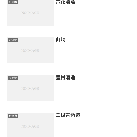
六花酒造
弘前市
山﨑
愛知県
豊村酒造
福岡県
ニ世古酒造
北海道