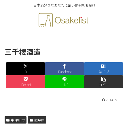
日本酒好きなあなたに酔い情報をお届け
三千櫻酒造
X
Facebook
はてブ
Pocket
LINE
コピー
2014.09.19
中津川市
岐阜県