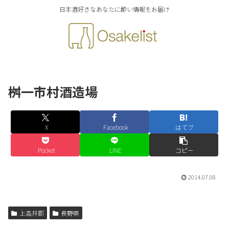
日本酒好きなあなたに酔い情報をお届け
桝一市村酒造場
X
Facebook
はてブ
Pocket
LINE
コピー
2014.07.08
上高井郡
長野県