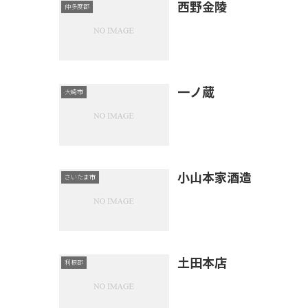
西野金陵
仲多度郡
一ノ蔵
大崎市
小山本家酒造
さいたま市
土田本店
利根郡