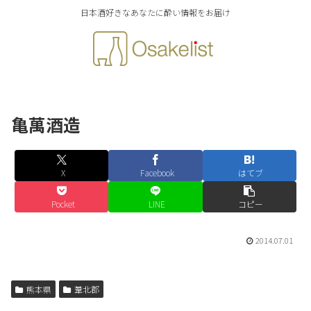
日本酒好きなあなたに酔い情報をお届け
亀萬酒造
X
Facebook
はてブ
Pocket
LINE
コピー
2014.07.01
熊本県
葦北郡