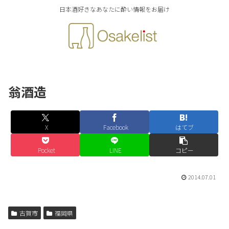
日本酒好きなあなたに酔い情報をお届け
翁酒造
X
Facebook
はてブ
Pocket
LINE
コピー
2014.07.01
古賀市
福岡県