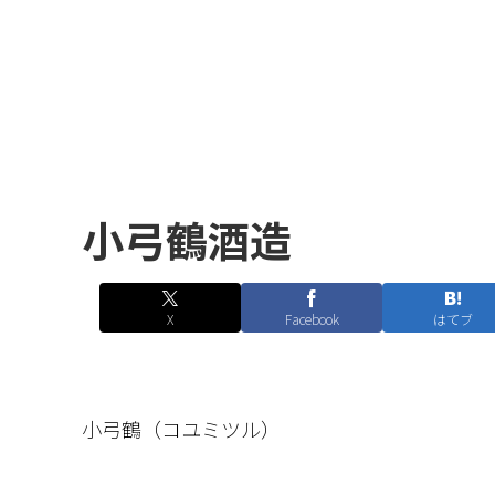
小弓鶴酒造
X
Facebook
はてブ
小弓鶴（コユミツル）