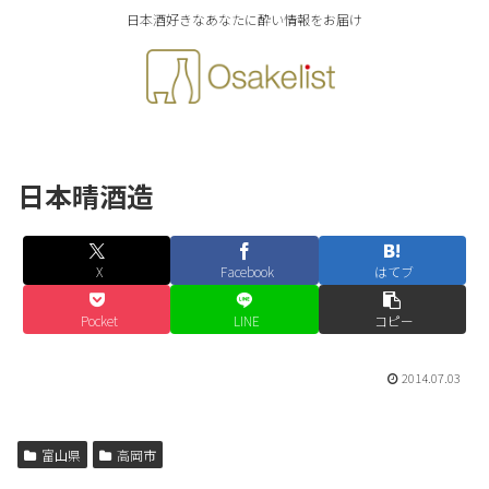
日本酒好きなあなたに酔い情報をお届け
日本晴酒造
X
Facebook
はてブ
Pocket
LINE
コピー
2014.07.03
富山県
高岡市