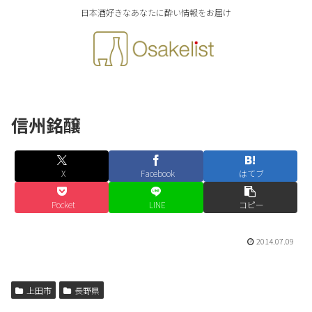
日本酒好きなあなたに酔い情報をお届け
信州銘醸
X
Facebook
はてブ
Pocket
LINE
コピー
2014.07.09
上田市
長野県