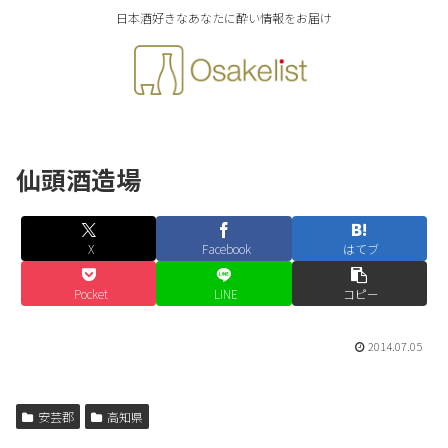
日本酒好きなあなたに酔い情報をお届け
仙頭酒造場
X
Facebook
はてブ
Pocket
LINE
コピー
2014.07.05
安芸郡
高知県