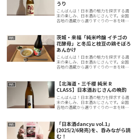
うり
こんばんは！日本酒の魅力を探求する週
末の楽しみ、日本酒おじさんです。全国
各地の酒蔵から選りすぐりの一本を味わ
い、その魅力を皆さんにお届けしていま
す。日本酒の奥深さと、それに合うおつ
まみのペアリングを一緒に楽しんでいき
茨城・来福「純米吟醸 イチゴの
晩酌
ましょう！さて、今回ご紹...
花酵母」と冬瓜と枝豆の鶏そぼろ
あんかけ
こんばんは！日本酒の魅力を探求する週
末の楽しみ、日本酒おじさんです。全国
各地の酒蔵から選りすぐりの一本を味わ
い、その魅力を皆さんにお届けしていま
す。日本酒の奥深さと、それに合うおつ
まみのペアリングを一緒に楽しんでいき
【北海道・三千櫻 純米 R
晩酌
ましょう！さて、今回ご紹...
CLASS】日本酒おじさんの晩酌
こんばんは！日本酒の魅力を探求する週
末の楽しみ、日本酒おじさんです。全国
各地の酒蔵から選りすぐりの一本を味わ
い、その魅力を皆さんにお届けしていま
す。日本酒の奥深さと、それに合うおつ
まみのペアリングを一緒に楽しんでいき
「日本酒dancyu vol.1」
晩酌
ましょう！さて、今回の晩...
(2025/2/6発売)を、呑みながら読
む！