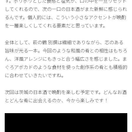
す。ポリポリとした食感と塩気が、口の中を一旦リセット
してくれるので、次の一口の日本酒がまた新鮮に感じられ
るんです。個人的には、こういう小さなアクセントが晩酌
を一層楽しくしてくれる要素だと思っています。
全体として、萩の鶴 別撰は繊細でありながら、芯のある
旨味が光る一本。今回のような和風の肴との相性はもちろ
ん、洋風アレンジにもきっと合う幅広さを感じました。ま
ぐろアボカドのような食材を使った創作系の肴とも積極的
に合わせていきたいですね。
次回は茨城の日本酒で晩酌を楽しむ予定です。どんなお酒
とどんな肴に出会えるのか、今から楽しみです！