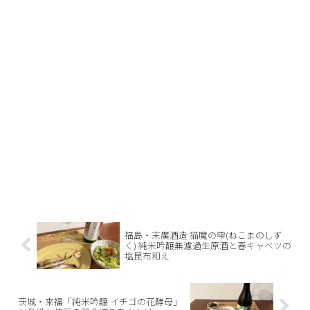
福島・末廣酒造 猫魔の雫(ねこまのしず
く) 純米吟醸無濾過生原酒と春キャベツの
塩昆布和え
茨城・来福「純米吟醸 イチゴの花酵母」