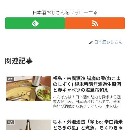
日本酒おじさんをフォローする
日本酒おじさん
関連記事
福島・末廣酒造 猫魔の雫(ねこま
晩酌
のしずく) 純米吟醸無濾過生原酒
と春キャベツの塩昆布和え
こんばんは！日本酒の魅力を探求する週
末の楽しみ、日本酒おじさんです。全国
各地の酒蔵から選りすぐりの一本を味わ
い、その魅力を皆さんにお届けしていま
す。日本酒の奥深さと、それに合うおつ
まみのペアリングを一緒に楽しんでいき
栃木・外池酒造「望 bo: 辛口純米
晩酌
ましょう！さて、今回ご紹...
とちぎの星」と煮魚、ちくわきゅ