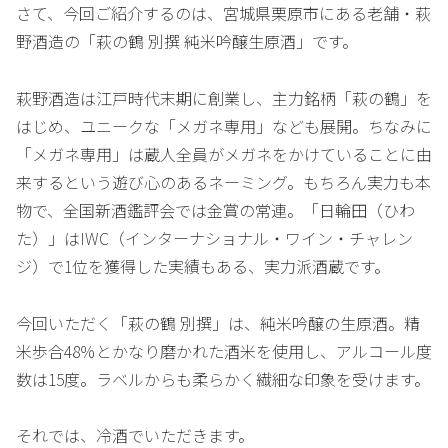
さて、今回ご紹介するのは、宮城県栗原市にある老舗・萩
野酒造の「萩の鶴 別撰 純米吟醸生原酒」です。
萩野酒造は江戸時代末期に創業し、主力銘柄「萩の鶴」を
はじめ、ユニークな「メガネ専用」なども展開。ちなみに
「メガネ専用」は蔵人全員がメガネをかけていることに由
来するという遊び心のあるネーミング。もちろん実力も本
物で、全国新酒鑑評会では金賞の常連。「日輪田（ひわ
た）」はIWC（インターナショナル・ワイン・チャレン
ジ）で1位を獲得した実績もある、実力派酒蔵です。
今回いただく「萩の鶴 別撰」は、純米吟醸の生原酒。精
米歩合48％とかなり磨かれた酒米を使用し、アルコール度
数は15度。ラベルからも柔らかく繊細な印象を受けます。
それでは、冷酒でいただきます。