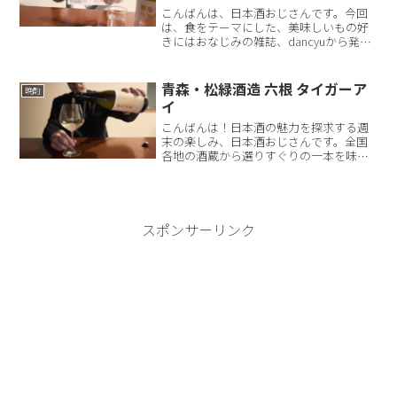
こんばんは、日本酒おじさんです。今回
は、食をテーマにした、美味しいもの好
きにはおなじみの雑誌、dancyuから発売
された「日本酒dancyu vol.1」を、日本酒
を飲みながら読んでいこうと思います。
飲んでいる日本酒は、青森・松緑酒造の
青森・松緑酒造 六根 タイガーア
晩酌
六根...
イ
こんばんは！日本酒の魅力を探求する週
末の楽しみ、日本酒おじさんです。全国
各地の酒蔵から選りすぐりの一本を味わ
い、その魅力を皆さんにお届けしていま
す。日本酒の奥深さと、それに合うおつ
まみのペアリングを一緒に楽しんでいき
ましょう！さて、今回の晩...
スポンサーリンク