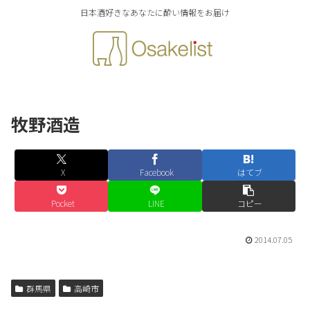
日本酒好きなあなたに酔い情報をお届け
牧野酒造
X
Facebook
はてブ
Pocket
LINE
コピー
2014.07.05
群馬県
高崎市