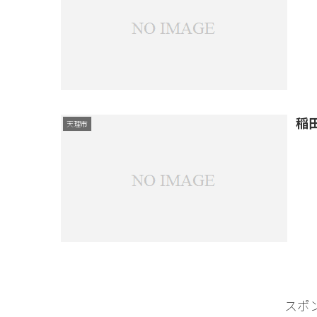
稲
天理市
スポ