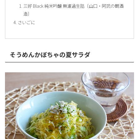
三好 Black 純米吟醸 無濾過生詰〔山口・阿武の鶴酒
造〕
さいごに
そうめんかぼちゃの夏サラダ