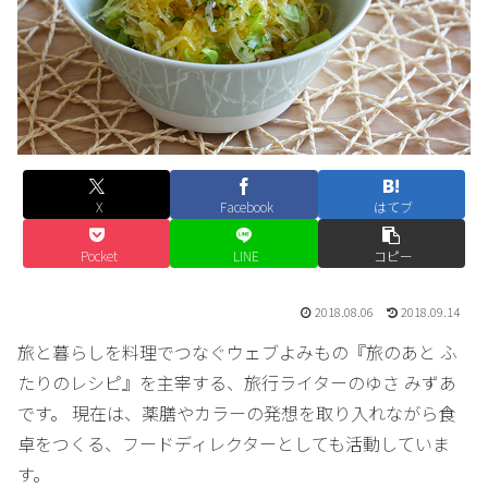
X
Facebook
はてブ
Pocket
LINE
コピー
2018.08.06
2018.09.14
旅と暮らしを料理でつなぐウェブよみもの『旅のあと ふ
たりのレシピ』を主宰する、旅行ライターのゆさ みずあ
です。 現在は、薬膳やカラーの発想を取り入れながら食
卓をつくる、フードディレクターとしても活動していま
す。