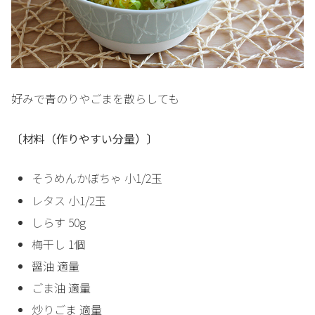
好みで青のりやごまを散らしても
〔材料（作りやすい分量）〕
そうめんかぼちゃ 小1/2玉
レタス 小1/2玉
しらす 50g
梅干し 1個
醤油 適量
ごま油 適量
炒りごま 適量