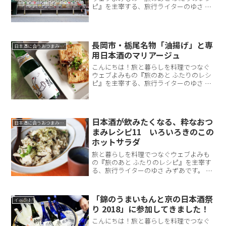
ピ』を主宰する、旅行ライターのゆさ み
ずあです。最近では、薬膳やカラーの発
想を取り入れながら食卓をつくる、フー
ドディレクターとしても活動していま
す。京都・嵐山地区にあ...
長岡市・栃尾名物「油揚げ」と専
日本酒に合うおつまみレシピ
用日本酒のマリアージュ
こんにちは！旅と暮らしを料理でつなぐ
ウェブよみもの『旅のあと ふたりのレシ
ピ』を主宰する、旅行ライターのゆさ み
ずあと申します。薬膳やカラーの発想を
取り入れて食卓をつくるフードディレク
ターとしても活動しつつ、大阪にて不定
期のバー営業を始めた...
日本酒が飲みたくなる、粋なおつ
日本酒に合うおつまみレシピ
まみレシピ11 いろいろきのこの
ホットサラダ
旅と暮らしを料理でつなぐウェブよみも
の『旅のあと ふたりのレシピ』を主宰す
る、旅行ライターのゆさ みずあです。 現
在は、薬膳やカラーの発想を取り入れな
がら食卓をつくる、フードディレクター
としても活動しています。秋ならではの
「錦のうまいもんと京の日本酒祭
イベント
食材がたくさん出回...
り 2018」に参加してきました！
こんにちは！旅と暮らしを料理でつなぐ