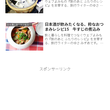
ウェブよみもの『旅のあと ふたりのレシ
ピ』を主宰する、旅行ライターのゆさ み
ずあと申します。現在は、薬膳やカラー
の発想を取り入れながら食卓をつくる、
フードディレクターとしても活動してい
ます。京都市内の「錦...
日本酒が飲みたくなる、粋なおつ
日本酒に合うおつまみレシピ
まみレシピ15 牛すじの煮込み
旅と暮らしを料理でつなぐウェブよみも
の『旅のあと ふたりのレシピ』を主宰す
る、旅行ライターのゆさ みずあです。 現
在は、薬膳やカラーの発想を取り入れな
がら食卓をつくる、フードディレクター
としても活動しています。寒い冬には、
温かい煮込み料理が...
スポンサーリンク