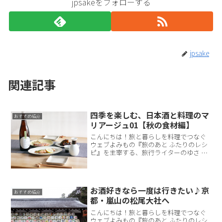
jpsakeをフォローする
jpsake
関連記事
四季を楽しむ、日本酒と料理のマ
おすすめ紹介
リアージュ01【秋の食材編】
こんにちは！旅と暮らしを料理でつなぐ
ウェブよみもの『旅のあと ふたりのレシ
ピ』を主宰する、旅行ライターのゆさ み
ずあと申します。現在は、薬膳やカラー
の発想を取り入れながら食卓をつくる、
フードディレクターとしても活動してい
ます。本サイトでは主...
お酒好きなら一度は行きたい♪京
おすすめ紹介
都・嵐山の松尾大社へ
こんにちは！旅と暮らしを料理でつなぐ
ウェブよみもの『旅のあと ふたりのレシ