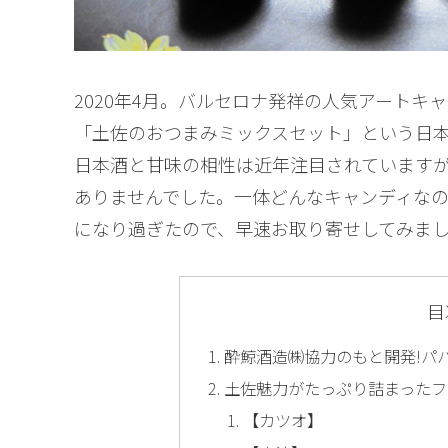
2020年4月。バルセロナ発祥の人気アートキャン
「土佐のおつまみミックスセット」という日
日本酒と甘味の相性は近年注目されています
ありませんでした。一体どんなキャンディな
になり過ぎたので、早速お取り寄せしてみま
目
酔鯨酒造㈱協力のもと開発!パ
土佐魅力がたっぷり詰まったフ
【カツオ】