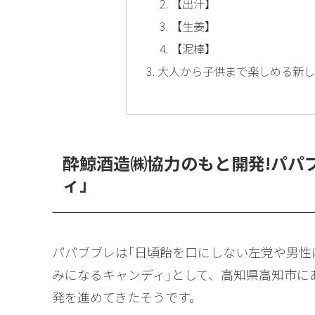
【出汁】
【生姜】
【泥棒】
大人から子供まで楽しめる新し
酔鯨酒造㈱協力のもと開発!パパ
ィ｣
パパブブレは｢日頃飴を口にしない左党や男性
みになるキャンディ｣として、高知県高知市に
発を進めてきたそうです。