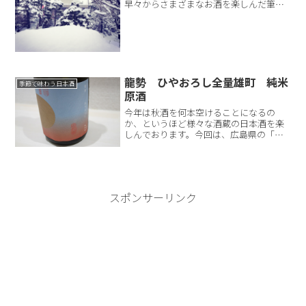
早々からさまざまなお酒を楽しんだ筆者
は、次に「日本酒にぴったりなおちょ
こ」を見つけました。短いながらも濃厚
な時間を過ごした酒蔵開放、お酒以外の
楽しみ方について紹...
龍勢 ひやおろし全量雄町 純米
季節で味わう日本酒
原酒
今年は秋酒を何本空けることになるの
か、というほど様々な酒蔵の日本酒を楽
しんでおります。今回は、広島県の「龍
勢」を紹介していきますが、このお酒、
いつもお世話になっている酒屋さんにて
「強烈」というお話でしたので、開栓す
るのを大変楽しみにしていま...
スポンサーリンク