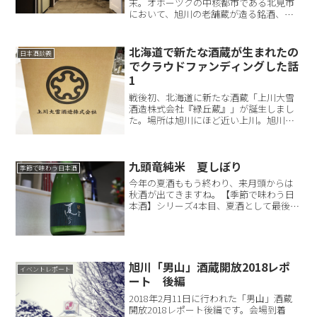
末。オホーツクの中核都市である北見市
において、旭川の老舗蔵が造る銘酒、
「国士無双」を囲む会が行われました。
高砂酒造の営業部係長にして唎酒師でも
ある執行雅顕さんも交えて、同蔵の日本
北海道で新たな酒蔵が生まれたの
日本酒談義
酒が好きな人たちが集まり...
でクラウドファンディングした話
1
戦後初、北海道に新たな酒蔵「上川大雪
酒造株式会社『緑丘蔵』」が誕生しまし
た。場所は旭川にほど近い上川。旭川方
面から層雲峡温泉に向かう「石北峠」の
入り口にこの酒蔵はあります。様々なメ
ディアで取り上げられ、私も興味を示し
九頭竜純米 夏しぼり
情報を集めてみると、「ク...
季節で味わう日本酒
今年の夏酒ももう終わり、来月頭からは
秋酒が出てきますね。【季節で味わう日
本酒】シリーズ4本目、夏酒として最後の
一本に選んだのは「黒龍酒造」の夏酒、
「九頭竜純米 夏しぼり」です。今年は
例年にも増して夏酒を味わった筆者に、
この夏酒はどのような感...
旭川「男山」酒蔵開放2018レポ
イベントレポート
ート 後編
2018年2月11日に行われた「男山」酒蔵
開放2018レポート後編です。会場到着