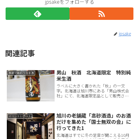
jpsakeをフォローする
jpsake
関連記事
男山 秋酒 北海道限定 特別純
季節で味わう日本酒
米生酒
ラベルに大きく書かれた「秋」の一文
字。北海道は旭川市にある「男山株式会
社」にて、北海道限定品として販売され
ているのが「男山 秋酒 特別純米生
酒」です。私は生まれも育ちも北海道で
して、もちろん「男山」の名前はよく知
旭川の老舗蔵「高砂酒造」のお酒
っていますし、人生の中で何度...
イベントレポート
だけを集めた「国士無双の会」に
行ってきた1
北海道はすでに冬の足音が聞こえる10月